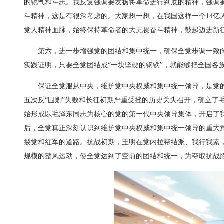
的锐气和斗志。我反复强调要发扬将革命进行到底的精神，强
斗精神，这是有很深考虑的。大家想一想，在我国这样一
党人精神血脉，始终保持革命者的大无畏奋斗精神，鼓起迈进新征程
第六，进一步增强党的团结和集中统一，确保全党步调一致
实践证明，只要全党团结成“一块坚硬的钢铁”，就能够把全国各族人
保证全党服从中央，维护党中央权威和集中统一领导，
五次反“围剿”失败和长征初期严重受挫的历史关头召开，确立
始形成以毛泽东同志为核心的党的第一代中央领导集体，开启了我们
后，全党真正深刻认识到维护党中央权威和集中统一领导的重大意义并成为自觉
裂党和红军的道路。抗战初期，王明在党内拉帮结派、我行我
规模的整风运动，使全党达到了空前的团结和统一，为夺取抗战