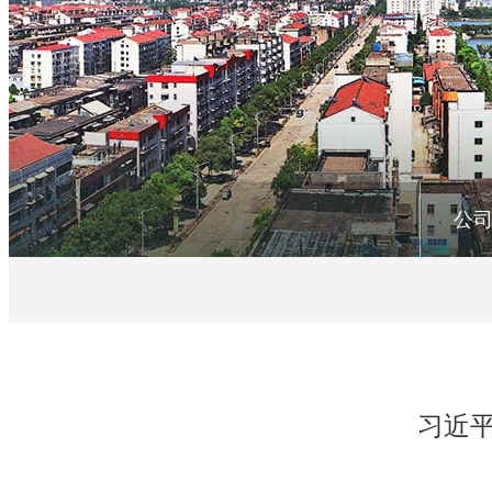
公
习近平