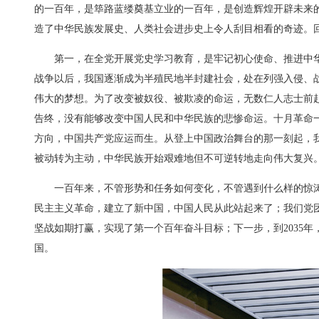
的一百年，是筚路蓝缕奠基立业的一百年，是创造辉煌开辟未来的一
造了中华民族发展史、人类社会进步史上令人刮目相看的奇迹。
第一，在全党开展党史学习教育，是牢记初心使命
战争以后，我国逐渐成为半殖民地半封建社会，处在列强入侵、战
伟大的梦想。为了改变被奴役、被欺凌的命运，无数仁人志士前赴后继
告终，没有能够改变中国人民和中华民族的悲惨命运。十月革
方向，中国共产党应运而生。从登上中国政治舞台的那一刻起
被动转为主动，中华民族开始艰难地但不可逆转地走向伟大复兴
一百年来，不管形势和任务如何变化，不管遇到什么样的惊
民主主义革命，建立了新中国，中国人民从此站起来了；
坚战如期打赢，实现了第一个百年奋斗目标；下一步，到20
国。