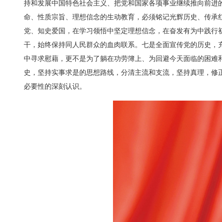
持和发展中国特色社会主义、把党和国家各项事业继续推向前进的必
命、性质宗旨、理想信念的生动教育，必须铭记光辉历史、传承红色基因
党、知史爱国，在学习领悟中坚定理想信念，在奋发有为中践行
干，始终保持同人民群众的血肉联系。七是全面宣传党的历史，
中寻求慰藉，更不是为了躺在功劳簿上、为回避今天面临的困难和问题寻
史，坚持实事求是的思想路线，分清主流和支流，坚持真理
必要性的深刻认识。