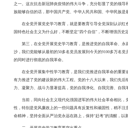
之一。这次抗击新冠肺炎疫情的伟大斗争，充分彰显了党的领导和我国
族能够自信的话，那中国共产党、中华人民共和国、中华
在全党开展党史学习教育，就是要教育引导全党深刻认识红色政权
国特色社会主义为什么好，不断坚定“四个自信”，不断增强历史定力，增强
第三，在全党开展党史学习教育，是推进党的自我革命、永葆党
沙，我们党能够从最初的50多名党员发展到今天的9100多万名党员
的同时进行彻底的自我革命。
在全党开展集中性学习教育，是我们党推进自我革命的重要途径
有力推进了党的建设新的伟大工程。党的十八大以来，我们先后组织开展
力、凝聚力、战斗力显著提高，党的自我净化、自我完善、自我革
当前，同向社会主义现代化强国进军的伟大社会革命相比
性，特别是党风廉政上的一些问题具有反复性和顽固性，稍不注意
命精神，坚持全面从严治党永远在路上，保持“赶考”的清醒，
二、开展党史学习教育要突出重点