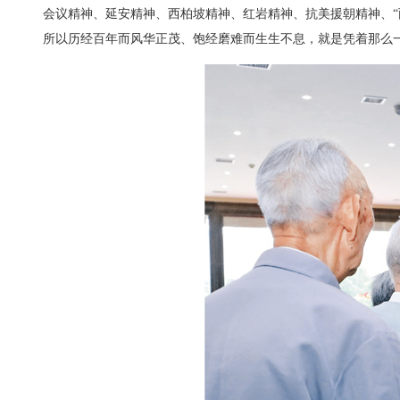
会议精神、延安精神、西柏坡精神、红岩精神、抗美援
所以历经百年而风华正茂、饱经磨难而生生不息，就是凭着那么