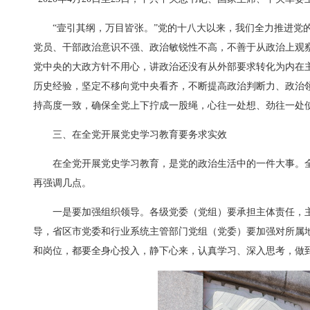
“壹引其纲，万目皆张。”党的十八大以来，我们全力推
党员、干部政治意识不强、政治敏锐性不高，不善于从政治上观察
党中央的大政方针不用心，讲政治还没有从外部要求转化为内在主动
历史经验，坚定不移向党中央看齐，不断提高政治判断力、政治领悟
持高度一致，确保全党上下拧成一股绳，心往一处想、劲往一
三、在全党开展党史学习教育要务求实效
在全党开展党史学习教育，是党的政治生活中的一件大事。全党要高度重
再强调几点。
一是要加强组织领导。各级党委（党组）要承担主体责任，主
导，省区市党委和行业系统主管部门党组（党委）要加强对所属地区
和岗位，都要全身心投入，静下心来，认真学习、深入思考，做到