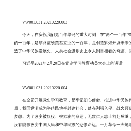
VW001.031.20210220.003
今天，在庆祝我们党百年华诞的重大时刻，在“两个一百
的一百年，是筚路蓝缕奠基立业的一百年，是创造辉煌开辟未来的一
造了中华民族发展史、人类社会进步史上令人刮目相看的奇迹。回望
习近平2021年2月20日在党史学习教育动员大会上的讲话
VW001.031.20210220.004
在全党开展党史学习教育，是牢记初心使命、推进中华
后，我国逐渐成为半殖民地半封建社会，处在列强入侵、战火
梦想。为了改变被奴役、被欺凌的命运，无数仁人志士前赴后继，努力探寻救
没有能够改变中国人民和中华民族的悲惨命运。十月革命一声炮