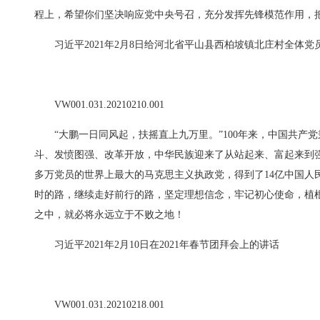
程上，希望你们坚决响应党中央号召，充分发挥先锋模范作用
习近平2021年2月8日给河北省平山县西柏坡镇北庄村全体党
VW001.031.20210210.001
“大鹏一日同风起，扶摇直上九万里。”100年来
斗、发愤图强、改革开放，中华民族迎来了从站起来
多万党员的世界上最大的马克思主义执政党，得到了14亿中国人民最广
时的路，继续走好前行的路，坚定理想信念，牢记初
之中，就必将永远立于不败之地！
习近平2021年2月10日在2021年春节团拜会上的讲话
VW001.031.20210218.001