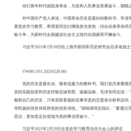
你们青年时代就投身革命，为党和人民事业英勇奋斗，期颐
对中国共产党人来说，中国革命历史是最好的教科书，常
展党史学习教育，希望老同志们继续发光发热，结合自身革命经历多
敢斗争，为新时代全面建设社会主义现代化国家而不懈奋斗。
习近平2021年2月18日给上海市新四军历史研究会百岁老战
VW001.031.20210220.001
党的历史是最生动、最有说服力的教科书。我们党历来重视党
党的实践创造和历史经验启迪智慧、砥砺品格。毛泽东同志说
都有自己的历史，只有采取客观的实事求是的态度来分析和总结
华民族的优良传统和党的优良传统。”胡锦涛同志指出：“要通过
意识，更加坚定自觉地为党的事业而奋斗。”
习近平2021年2月20日在党史学习教育动员大会上的讲话