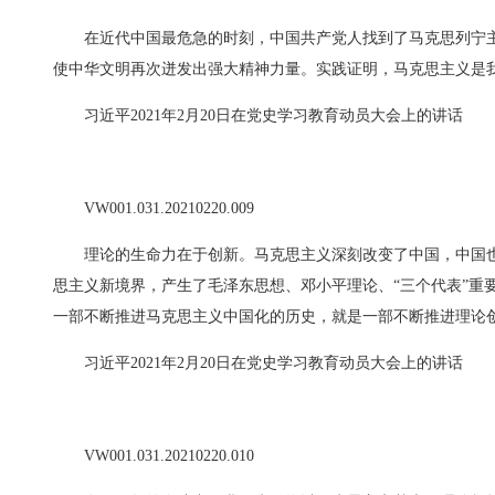
在近代中国最危急的时刻，中国共产党人找到了马克思列宁主义
使中华文明再次迸发出强大精神力量。实践证明，马克思主义是我们认识
习近平2021年2月20日在党史学习教育动员大会上的讲话
VW001.031.20210220.009
理论的生命力在于创新。马克思主义深刻改变了中国，中国也
思主义新境界，产生了毛泽东思想、邓小平理论、“三个代表”重
一部不断推进马克思主义中国化的历史，就是一部不断推进理论创新
习近平2021年2月20日在党史学习教育动员大会上的讲话
VW001.031.20210220.010