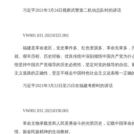
习近平2021年3月24日视察武警第二机动总队时的讲话
VW001.031.20210325.001
福建是革命老区，党史事件多、红色资源多、革命先
就、艰辛历程、历史经验、优良传统中深刻领悟中国共产
悟坚持中国共产党领导的历史必然性，坚定对党的领导的自信
主义道路的正确性，坚定不移走中国特色社会主义这条唯一正确的道路
习近平2021年3月22日至25日在福建考察时的讲话
VW001.031.20210330.001
革命文物承载党和人民英勇奋斗的光荣历史，记载中国革命的伟大历程和
情、振奋民族精神的生动教材。